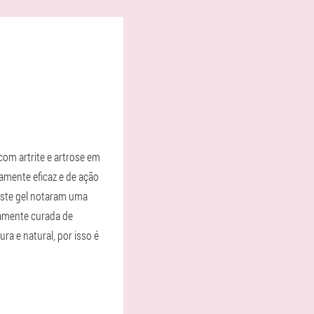
om artrite e artrose em
amente eficaz e de ação
este gel notaram uma
tamente curada de
a e natural, por isso é