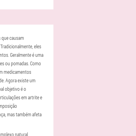
as que causam
 Tradicionalmente, eles
ntos. Geralmente é uma
ções ou pomadas. Como
vem medicamentos
úde. Agora existe um
al objetivo é o
ticulações em artrite e
omposição
nça, mas também afeta
mplexo natural,