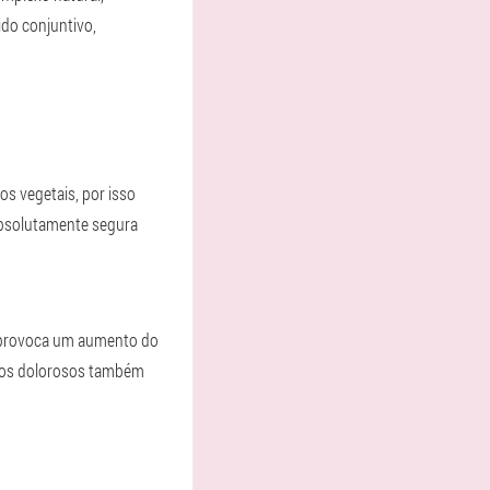
do conjuntivo,
os vegetais, por isso
absolutamente segura
o, provoca um aumento do
ssos dolorosos também