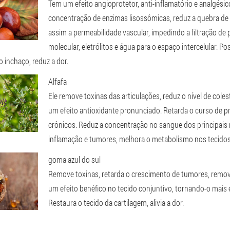
Tem um efeito angioprotetor, anti-inflamatório e analgési
concentração de enzimas lisossômicas, reduz a quebra de
assim a permeabilidade vascular, impedindo a filtração de 
molecular, eletrólitos e água para o espaço intercelular. P
 o inchaço, reduz a dor.
Alfafa
Ele remove toxinas das articulações, reduz o nível de cole
um efeito antioxidante pronunciado. Retarda o curso de p
crônicos. Reduz a concentração no sangue dos principais
inflamação e tumores, melhora o metabolismo nos tecidos
goma azul do sul
Remove toxinas, retarda o crescimento de tumores, remove
um efeito benéfico no tecido conjuntivo, tornando-o mais e
Restaura o tecido da cartilagem, alivia a dor.