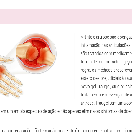
Artrite e artrose são doenç
inflamação nas articulações.
são tratados com medicame
forma de comprimido, inje
regra, os médicos prescre
esteróides prejudiciais à sa
novo gel Traugel, cujo princip
tratamento e prevenção de ar
artrose. Traugel tem uma c
tem um amplo espectro de ação e não apenas elimina os sintomas da doe
a nanopreparação não tem análogos! Este é um biocreme nativo, um bioco